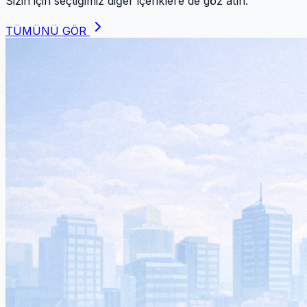
Sizin için seçtiğimiz diğer içeriklere de göz atın.
TÜMÜNÜ GÖR