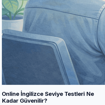
Online İngilizce Seviye Testleri Ne
Kadar Güvenilir?