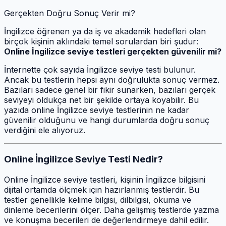
Gerçekten Doğru Sonuç Verir mi?
İngilizce öğrenen ya da iş ve akademik hedefleri olan
birçok kişinin aklındaki temel sorulardan biri şudur:
Online İngilizce seviye testleri gerçekten güvenilir mi?
İnternette çok sayıda İngilizce seviye testi bulunur.
Ancak bu testlerin hepsi aynı doğrulukta sonuç vermez.
Bazıları sadece genel bir fikir sunarken, bazıları gerçek
seviyeyi oldukça net bir şekilde ortaya koyabilir. Bu
yazıda online İngilizce seviye testlerinin ne kadar
güvenilir olduğunu ve hangi durumlarda doğru sonuç
verdiğini ele alıyoruz.
Online İngilizce Seviye Testi Nedir?
Online İngilizce seviye testleri, kişinin İngilizce bilgisini
dijital ortamda ölçmek için hazırlanmış testlerdir. Bu
testler genellikle kelime bilgisi, dilbilgisi, okuma ve
dinleme becerilerini ölçer. Daha gelişmiş testlerde yazma
ve konuşma becerileri de değerlendirmeye dahil edilir.