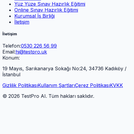
Yüz Yüze Sınav Hazırlık Eğitimi
Online Sınav Hazırlık Eğitimi
Kurumsal İş Birliği
İletişim
İletişim
Telefon:
0530 226 56 99
Email:
hi@testpro.uk
Konum:
19 Mayıs, Sarıkanarya Sokağı No:24, 34736 Kadıköy /
İstanbul
Gizlilik Politikası
Kullanım Şartları
Çerez Politikası
KVKK
© 2026 TestPro AI. Tüm hakları saklıdır.