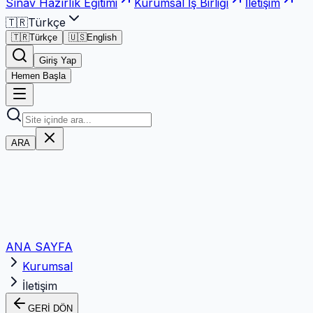
Sınav Hazırlık Eğitimi
Kurumsal İş Birliği
İletişim
🇹🇷
Türkçe
🇹🇷
Türkçe
🇺🇸
English
Giriş Yap
Hemen Başla
ARA
ANA SAYFA
Kurumsal
İletişim
GERİ DÖN