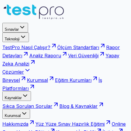
Sınavlar
Teknoloji
TestPro Nasıl Çalışır?
Ölçüm Standartları
Rapor
Detayları
Analiz Raporu
Veri Güvenliği
Yapay
Zeka Analizi
Çözümler
Bireysel
Kurumsal
Eğitim Kurumları
İş
Platformları
Kaynaklar
Sıkça Sorulan Sorular
Blog & Kaynaklar
Kurumsal
Hakkımızda
Yüz Yüze Sınav Hazırlık Eğitimi
Online