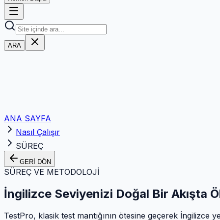
ARA
ANA SAYFA
Nasıl Çalışır
SÜREÇ
GERİ DÖN
SÜREÇ VE METODOLOJİ
İngilizce Seviyenizi Doğal Bir Akışta Ö
TestPro, klasik test mantığının ötesine geçerek İngilizce yet