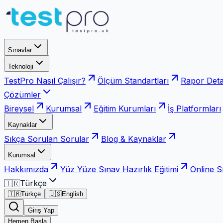
Sınavlar
Teknoloji
TestPro Nasıl Çalışır?
Ölçüm Standartları
Rapor Deta
Çözümler
Bireysel
Kurumsal
Eğitim Kurumları
İş Platformları
Kaynaklar
Sıkça Sorulan Sorular
Blog & Kaynaklar
Kurumsal
Hakkımızda
Yüz Yüze Sınav Hazırlık Eğitimi
Online S
🇹🇷
Türkçe
🇹🇷
Türkçe
🇺🇸
English
Giriş Yap
Hemen Başla