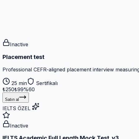
Inactive
Placement test
Professional CEFR-aligned placement interview measuring s
25 min
Sertifikalı
₺250
₺99
%
60
Satın al
IELTS ÖZEL
Inactive
IELTS Academic Full Length Mock Test_v3