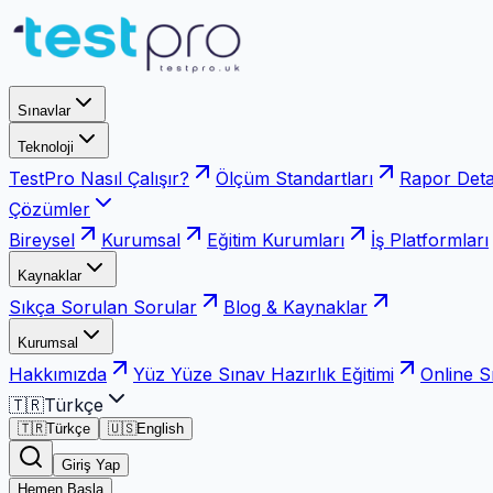
Sınavlar
Teknoloji
TestPro Nasıl Çalışır?
Ölçüm Standartları
Rapor Deta
Çözümler
Bireysel
Kurumsal
Eğitim Kurumları
İş Platformları
Kaynaklar
Sıkça Sorulan Sorular
Blog & Kaynaklar
Kurumsal
Hakkımızda
Yüz Yüze Sınav Hazırlık Eğitimi
Online S
🇹🇷
Türkçe
🇹🇷
Türkçe
🇺🇸
English
Giriş Yap
Hemen Başla