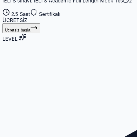
IELTS sınavı: IELTS Academic Full Length Mock Test_v2
2.5 Saat
Sertifikalı
ÜCRETSİZ
Ücretsiz başla
LEVEL