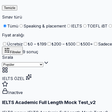
Temizle
Sınav türü
Tümü
Speaking & placement
IELTS
TOEFL iBT
Fiyat aralığı
Ücretsiz
₺0 – ₺199
₺200 – ₺500
₺500+
Sadece
9
sonuç
Filtreler
Sırala
IELTS ÖZEL
Inactive
IELTS Academic Full Length Mock Test_v2